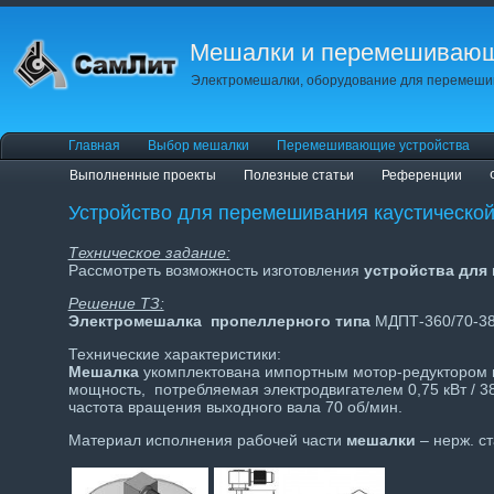
Мешалки и перемешивающ
Электромешалки, оборудование для перемешив
Главная
Выбор мешалки
Перемешивающие устройства
Выполненные проекты
Полезные статьи
Референции
Устройство для перемешивания каустическо
Техническое задание:
Рассмотреть возможность изготовления
устройства для
Решение ТЗ:
Электромешалка пропеллерного типа
МДПТ-360/70-380
Технические характеристики:
Мешалка
укомплектована импортным мотор-редуктором
мощность, потребляемая электродвигателем 0,75 кВт / 3
частота вращения выходного вала 70 об/мин.
Материал исполнения рабочей части
мешалки
– нерж. ст