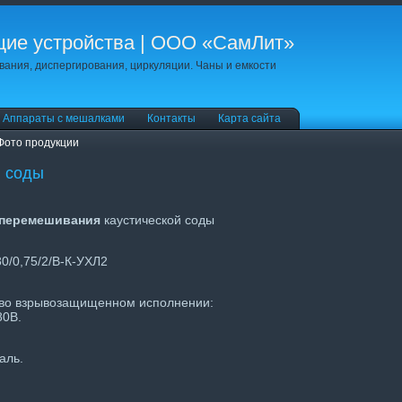
ие устройства | ООО «СамЛит»
ания, диспергирования, циркуляции. Чаны и емкости
Аппараты с мешалками
Контакты
Карта сайта
Фото продукции
й соды
 перемешивания
каустической соды
/0,75/2/В-К-УХЛ2
 во взрывозащищенном исполнении:
80В.
аль.