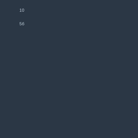
10
5б