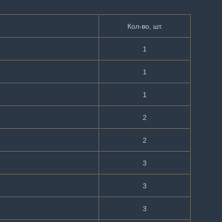
Кол-во, шт.
1
1
1
2
2
3
3
3