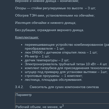
Верхнее и нижнее днища – конические;
Опоры — стойки регулируемые по высоте – 3 шт;
Обогрев ТЭН-ами, установленными на обечайке;
Изоляция обечайки и нижнего днища;
Без рубашки, ограждения верхнего днища.
Комплектация:
перемешивающее устройство комбинированное (рамн
преобразователя – 1 шт;
люк DN500 с датчиком открытия люка – 1 шт;
Ph-метр – 1 шт;
датчик температуры – 2 шт;
Электронагреватель трубчатый титан 10 кВт – 4 шт.
комплект патрубков для присоединения технологиче
штуцер под приварку для установки вытяжки – 1шт;
строповые проушины – 1 комплект;
лестница, площадка обслуживания.
3.4.2. Смеситель для сухих компонентов синтеза
Параметр
3
Рабочий объем, не менее, м