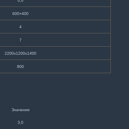
0,5
600×400
4
7
2200x1200x1400
800
Значение
3,0