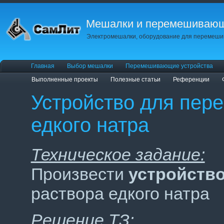
Мешалки и перемешивающ
Электромешалки, оборудование для перемешив
Главная
Выбор мешалки
Перемешивающие устройства
Выполненные проекты
Полезные статьи
Референции
Устройство для пер
едкого натра
Техническое задание:
Произвести
устройств
раствора едкого натра
Решение ТЗ: